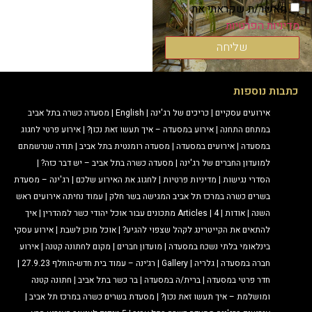
מאשר/ת שקראתי את
מדיניות הפרטיות
שליחה
כתבות נוספות
אירועים עסקיים
כריכים של רג'ינה
English
מסעדה כשרה בתל אביב
במתחם התחנה
אירוע במסעדה – איך תעשו זאת נכון?
אירוע פרטי לחגוג
במסעדה
אירועים במסעדה
מסעדה רומנטית בתל אביב
תודה שנרשמתם
למועדון החברים של רג'ינה
מסעדה כשרה בתל אביב – יש דבר כזה?
הסדרי נגישות
מדיניות פרטיות
לחגוג את האירוע שלכם
רג'ינה – מסעדת
בשרים כשרה במרכז תל אביב המגישה בשר חלק
עמוד נחיתה אירועים ראש
השנה
אודות
4 מתכונים עבור אוכל יהודי כשר למהדרין
Articles
איך
להתאים את הקייטרינג לקהל שצפוי להגיע?
אוכל מוכן לשבת
אירוע עסקי
בינלאומי בלתי נשכח במסעדה
מועדון חברים
מקום לחתונה קטנה
אירוע
חברה במסעדה
גלריה
Gallery
רג׳ינה – עמוד בית חדש-הוחלף 27.9.23
חדר פרטי במסעדה
ברית/ה במסעדה
בר כשר בתל אביב
חתונה קטנה
ומושלמת – איך תעשו זאת נכון?
מסעדת בשרים כשרה במרכז תל אביב