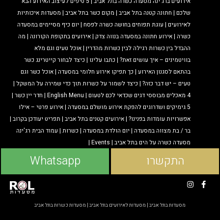
אירועים ברג'ינה מסעדה כשרה בתל אביב
5 טיפים לעיצוב האירוע הבא
שלכם
חתונה קטנה בתל אביב
מקום כשר בתל אביב
מסעדות איכותיות
לאירועים
עוגת תפוחים בחושה כשרה לפסח
יום כיף מסיימים במסעדה
כשרה
אירוע חתונה במסעדה בנווה צדק
אירועים בתקופת הקורונה
מה
ההבדל בין כשרות רגילה לבין כשרות מהדרין
אוכל טעים וגם מלא
בוויטמינים – איך עושים זאת?
כתבו עלינו
כיצד לבחור קייטרינג כשר
בהתאם לסגנון האירוע
כך תפיקו אירוע חלומי במסעדה
אוכל כשר וגם
טעים – יש דבר כזה?
כיצד לשמור ‏על כשרות ‏תוך כדי ‏שמירה על ‏המשקל
4 מאכלים מבוססי דגים שכדאי לכם לטעום
English Menu
חדר יין כשר
5 גימיקים ושדרוגים להפקת אירוע מושלם במסעדה
אירוע פרטי – אילו
אפשרויות עומדות בפנינו?
אירועים קטנים בתל אביב
תפריט יעודכן בקרוב
בר / בת מצווה במסעדה
יום הולדת במסעדה
כשרות
עמוד הבית רג'ינה
מסעדה כשרה על הים בתל אביב
Events
התקשרו
Whatsapp
מסעדות בתל אביב
|
מסעדות לאירועים בתל אביב
|
מסעדות כשרות בתל אביב