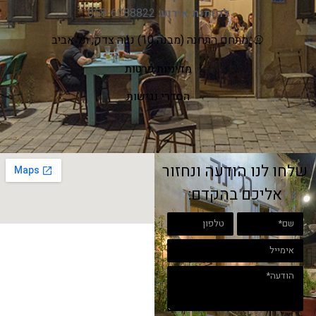
להזמנת אירוע:
058-6088822
מתחם התחנה (מבנה 10) נווה צדק, תל אביב
מדיניות פרטות
הסדרי נגישות
שלחו לנו הודעה ונחזור
אליכם בהקדם: