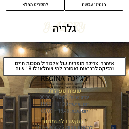
הזמינו עכשיו
לתפריט המלא
GALERY
גלריה
אזהרה: צריכה מופרזת של אלכוהול מסכנת חיים
ומזיקה לבריאות ואסורה למי שמלאו לו 18 שנה
שעות פעילות
ימים א'-ה':
12:00 – 00:00
יום שישי:
11:30 – 15:00
יום שבת:
18:45 – 00:00
התקשרו להזמנות
להזמנת מקום:
077-9968525