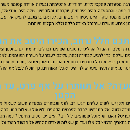
בה מסעדות פונקציונליות, ייחודיות, אינטימיות ובעלות אווירה קסומה אש
ד כמה שהמסעדה תהיה איכותית, יוקרתית והלוקיישן שלה יהיה אידיאלי
ע. פרמטר עיקרי היינו ניסיון וידע בתחום, לכן אם ברצונכם להפיק אירוע ב
ן אירוע מושלם שיתנהל בצורה חלקה וללא תקלות מיותרות.
כם חלל נרחב, הכירו היטב את ה
ות ומלבד ההבדל הקולינרי, הסוגים השונים נבדלים זה מזה גם בתכנון ה
שלכם. כדי להגיע לבחירה נכונה, עליכם לעבור על רשימת המוזמנים, לאמ
מאידך יכיל את כל הנוכחים. בחנו את המרחב באופן ויזואלי, תכננו מראש הי
הקייטרינג, איפה תהיה פינת הזולה והיכן יאכלו האורחים. כך תוכלו לנצל את החל
עדה? אל תוותרו על אף פרט, עד 
הקטן
ם ולכן יש לשים עליהם דגש רב. לפני שבוחרים מסעדה חשוב לשאול את
רה נכונה. אל תתביישו לרדת לפרטים הקטנים ולשאול שאלות כמו: כמה 
תפריט? האם יש אוכל שמותאם לילדים? האם יש סכום מינימלי? כמה מטר
ות בתאריך הרצוי? כל אלו ועוד הן שאלות שצריכות להישאל מבעוד מועד על 