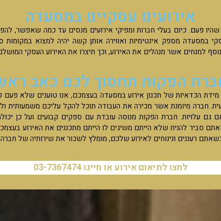
אירועים עסקיים במסעדה
היו פעם. כיום בעלי חברות ומפיקי אירועים מנסים עד כמה שאפשר, להפו
סקי במסעדה מספק אינטימיות ואווירה אותן קשה יהיה למצוא במקומות ס
סף למנחים אשר מנהלים את האירוע, וכך תיצרו את האירוע העסקי המושלם
ברת הפקות תחסוך לכם כאב ראש
דת הכדאיות של תכנון אירוע במסעדה בעצמכם, אנו טוענים שלא פעם כ
ית. חברה מיומנת אשר מכירה את העבודה תוכל להקל עליכם משמעותית ול
 גם עלויות. חברת הפקות מנוסה עובדת עם ספקים קבועים ועל כן יכולה 
תם סביר להניח שלא הייתם משיגים לו הייתם מתכננים את האירוע בעצמכם.
שאתם רעננים ונינוחים לאירוע שלכם, מומלץ לשכור את שירותיה של חברה 
לחצו לתיאום אירוע או חייגו 03-7367474