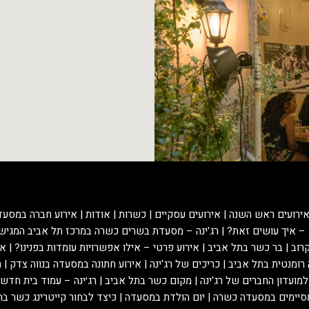
אירועים ראש השנה
אירועים עסקיים
כשרות
אודות
אירוע חברה במסעד
 – איך עושים זאת?
רג'ינה – מסעדת בשרים כשרה במרכז תל אביב המגיש
רוב
בר כשר בתל אביב
אירוע פרטי – אילו אפשרויות עומדות בפנינו?
אי
רומנטית בתל אביב
כריכים של רג'ינה
אירוע חתונה במסעדה בנווה צדק
ח
ועדון החברים של רג'ינה
מקום כשר בתל אביב
רג׳ינה – עמוד בית חדש-הוחלף
מסיימים במסעדה כשרה
יום הולדת במסעדה
כיצד לבחור קייטרינג כשר בה