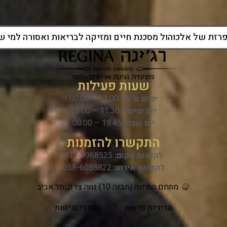
רזת של אלכוהול מסכנת חיים ומזיקה לבריאות ואסורה למי שמלאו ל
שעות פעילות
ימים א'-ה':
12:00 – 00:00
יום שישי:
11:30 – 15:00
יום שבת:
18:45 – 00:00
התקשרו להזמנות
להזמנת מקום:
077-9968525
להזמנת אירוע:
058-6088822
מתחם התחנה (מבנה 10) נווה צדק, תל אביב
מדיניות פרטות
הסדרי נגישות